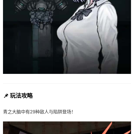
📌 玩法攻略
青之大脑中有29种敌人与陷阱登场！