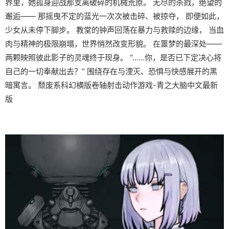
界里，她孤身迎战那支离破碎的机械荒原。 无尽的杀戮，绝望的
邂逅—— 那摇曳不定的蓝光一次次被击碎、被掠夺， 即便如此，
少女从未停下脚步。 教堂的钟声回荡在暴力与救赎的边缘， 当血
肉与精神的极限崩塌，世界悄然改变形貌。 在噩梦的最深处——
两颗映照彼此影子的灵魂终于现身。 “……你，是否已下定决心将
自己的一切奉献出去？” 围绕存在与湮灭、恐惧与快感展开的黑
暗寓言。 颓废系科幻横版卷轴射击动作游戏-青之大脑中文最新
版