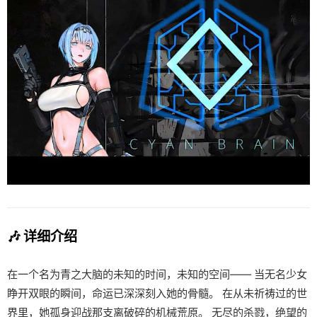
🎶 详细介绍
在一个名为青之大脑的未知的时间，未知的空间—— 当无名少女
睁开双眼的瞬间，命运已深深刻入她的骨髓。 在从未祈祷过的世
界里，她孤身迎战那支离破碎的机械荒原。 无尽的杀戮，绝望的