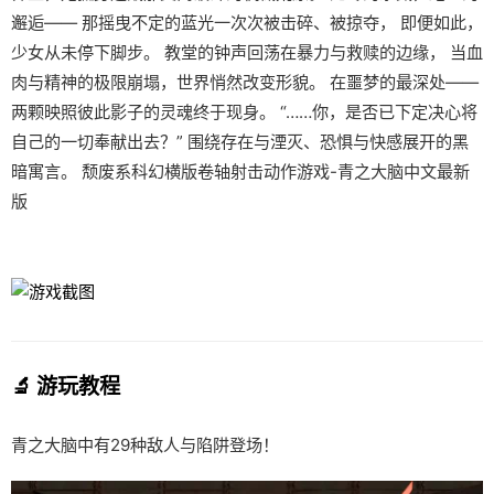
邂逅—— 那摇曳不定的蓝光一次次被击碎、被掠夺， 即便如此，
少女从未停下脚步。 教堂的钟声回荡在暴力与救赎的边缘， 当血
肉与精神的极限崩塌，世界悄然改变形貌。 在噩梦的最深处——
两颗映照彼此影子的灵魂终于现身。 “……你，是否已下定决心将
自己的一切奉献出去？” 围绕存在与湮灭、恐惧与快感展开的黑
暗寓言。 颓废系科幻横版卷轴射击动作游戏-青之大脑中文最新
版
🔬 游玩教程
青之大脑中有29种敌人与陷阱登场！