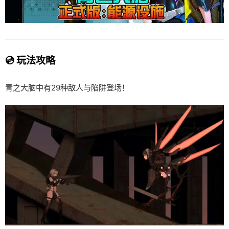
💿 玩法攻略
青之大脑中有29种敌人与陷阱登场！