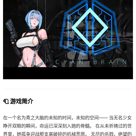
🧻 游戏简介
在一个名为青之大脑的未知的时间，未知的空间—— 当无名少女
睁开双眼的瞬间，命运已深深刻入她的骨髓。 在从未祈祷过的世
界里，她孤身迎战那支离破碎的机械荒原。 无尽的杀戮，绝望的