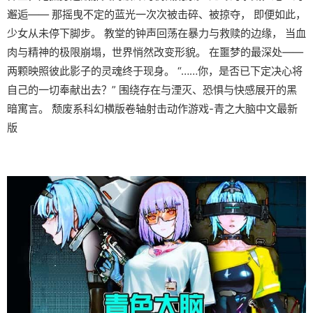
邂逅—— 那摇曳不定的蓝光一次次被击碎、被掠夺， 即便如此，
少女从未停下脚步。 教堂的钟声回荡在暴力与救赎的边缘， 当血
肉与精神的极限崩塌，世界悄然改变形貌。 在噩梦的最深处——
两颗映照彼此影子的灵魂终于现身。 “……你，是否已下定决心将
自己的一切奉献出去？” 围绕存在与湮灭、恐惧与快感展开的黑
暗寓言。 颓废系科幻横版卷轴射击动作游戏-青之大脑中文最新
版