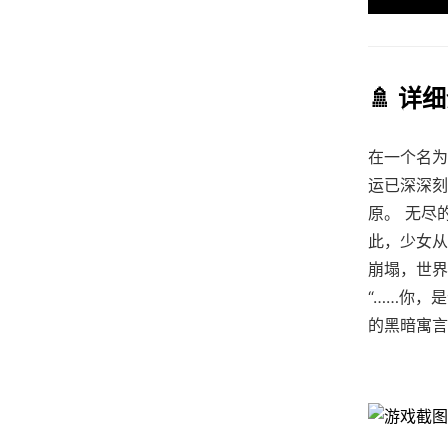
🚿 详
在一个名为
运已深深刻
原。 无尽
此，少女从
崩塌，世界
“……你，
的黑暗寓言