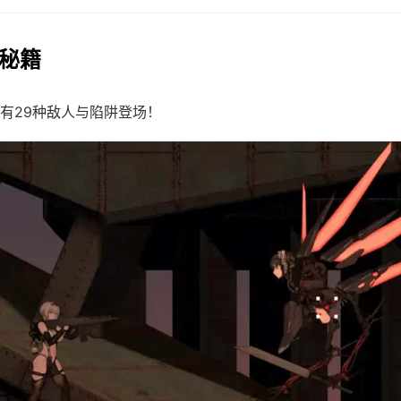
戏秘籍
有29种敌人与陷阱登场！