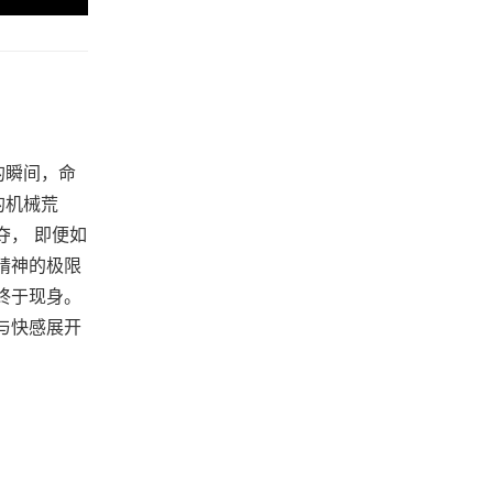
的瞬间，命
的机械荒
夺， 即便如
精神的极限
终于现身。
与快感展开