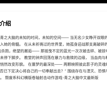
细介绍
青之大脑的未知的时间，未知的空间—— 当无名少女睁开双眼
入她的骨髓。 在从未祈祷过的世界里，她孤身迎战那支离破碎
的杀戮，绝望的邂逅—— 那摇曳不定的蓝光一次次被击碎、被掠
未停下脚步。 教堂的钟声回荡在暴力与救赎的边缘， 当血肉与
悄然改变形貌。 在噩梦的最深处—— 两颗映照彼此影子的灵魂
是否已下定决心将自己的一切奉献出去？” 围绕存在与湮灭、恐惧
。 颓废系科幻横版卷轴射击动作游戏-青之大脑中文最新版