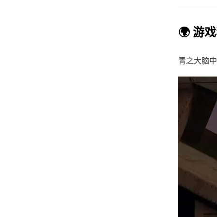
🌍 游
青之大脑中