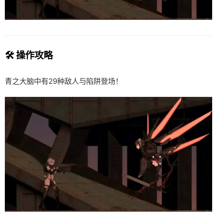
🛠️ 操作攻略
青之大脑中有29种敌人与陷阱登场！