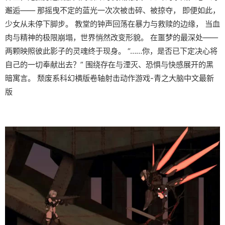
邂逅—— 那摇曳不定的蓝光一次次被击碎、被掠夺， 即便如此，
少女从未停下脚步。 教堂的钟声回荡在暴力与救赎的边缘， 当血
肉与精神的极限崩塌，世界悄然改变形貌。 在噩梦的最深处——
两颗映照彼此影子的灵魂终于现身。 “……你，是否已下定决心将
自己的一切奉献出去？” 围绕存在与湮灭、恐惧与快感展开的黑
暗寓言。 颓废系科幻横版卷轴射击动作游戏-青之大脑中文最新
版