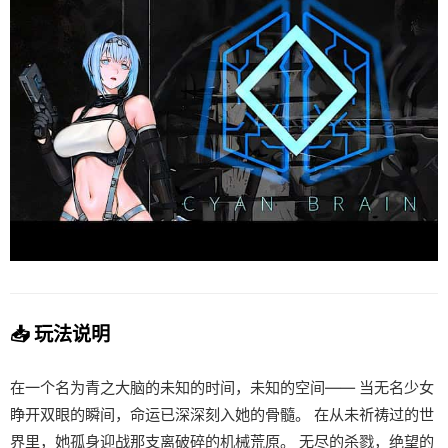
📥 玩法说明
在一个名为青之大脑的未知的时间，未知的空间—— 当无名少女
睁开双眼的瞬间，命运已深深刻入她的骨髓。 在从未祈祷过的世
界里，她孤身迎战那支离破碎的机械荒原。 无尽的杀戮，绝望的