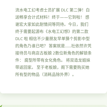
流水电工幻考虑士员扩展 DLC 第二弹！白
送畅享合计式材料！终于——它到啦！ 感
谢宏大家如此耐情间等同待。今日，我们
终于需要起源布《水电工幻想》的第二款
DLC 啦 相信不少量朋友早单猜个剪影中型
的角色乃谁已吧？ 答案就是……社依然许凭
接待员与商店古板娘 2数位新角色的解锁条
件： 腐型所带有女化角色。 将双造龙姐妹
带返回家。 至于老板娘，阁下需要购买她
所有型的物品（消耗品除外界）。