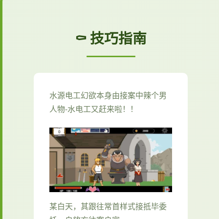
⚰️ 技巧指南
水源电工幻欲
本身由接案中辣个男
人物-水电工又赶来啦！！
某白天，其跟往常首样式接抵毕委