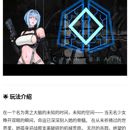
🌟 玩法介绍
在一个名为青之大脑的未知的时间，未知的空间—— 当无名少女
睁开双眼的瞬间，命运已深深刻入她的骨髓。 在从未祈祷过的世
界里，她孤身迎战那支离破碎的机械荒原。 无尽的杀戮，绝望的