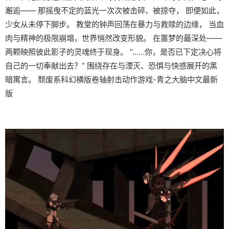
邂逅—— 那摇曳不定的蓝光一次次被击碎、被掠夺， 即便如此，
少女从未停下脚步。 教堂的钟声回荡在暴力与救赎的边缘， 当血
肉与精神的极限崩塌，世界悄然改变形貌。 在噩梦的最深处——
两颗映照彼此影子的灵魂终于现身。 “……你，是否已下定决心将
自己的一切奉献出去？” 围绕存在与湮灭、恐惧与快感展开的黑
暗寓言。 颓废系科幻横版卷轴射击动作游戏-青之大脑中文最新
版