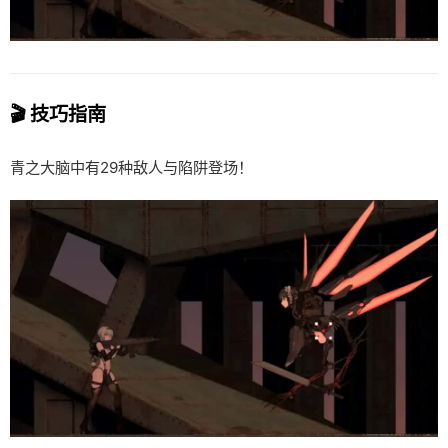
🎬 技巧指南
青之大脑中有29种敌人与陷阱登场！