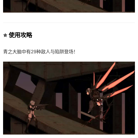
⭐ 使用攻略
青之大脑中有29种敌人与陷阱登场！