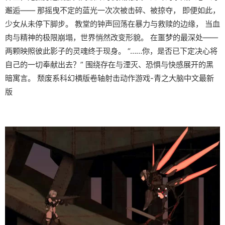
邂逅—— 那摇曳不定的蓝光一次次被击碎、被掠夺， 即便如此，
少女从未停下脚步。 教堂的钟声回荡在暴力与救赎的边缘， 当血
肉与精神的极限崩塌，世界悄然改变形貌。 在噩梦的最深处——
两颗映照彼此影子的灵魂终于现身。 “……你，是否已下定决心将
自己的一切奉献出去？” 围绕存在与湮灭、恐惧与快感展开的黑
暗寓言。 颓废系科幻横版卷轴射击动作游戏-青之大脑中文最新
版