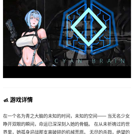
🚮 游戏详情
在一个名为青之大脑的未知的时间，未知的空间—— 当无名少女
睁开双眼的瞬间，命运已深深刻入她的骨髓。 在从未祈祷过的世
界里，她孤身迎战那支离破碎的机械荒原。 无尽的杀戮，绝望的