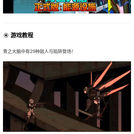
☀️ 游戏教程
青之大脑中有29种敌人与陷阱登场！