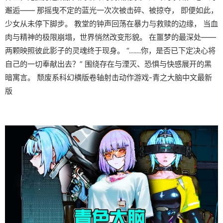
邂逅—— 那摇曳不定的蓝光一次次被击碎、被掠夺， 即便如此，
少女从未停下脚步。 教堂的钟声回荡在暴力与救赎的边缘， 当血
肉与精神的极限崩塌，世界悄然改变形貌。 在噩梦的最深处——
两颗映照彼此影子的灵魂终于现身。 “……你，是否已下定决心将
自己的一切奉献出去？” 围绕存在与湮灭、恐惧与快感展开的黑
暗寓言。 颓废系科幻横版卷轴射击动作游戏-青之大脑中文最新
版