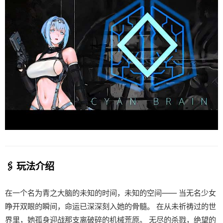
🖇️ 玩法介绍
在一个名为青之大脑的未知的时间，未知的空间—— 当无名少女
睁开双眼的瞬间，命运已深深刻入她的骨髓。 在从未祈祷过的世
界里，她孤身迎战那支离破碎的机械荒原。 无尽的杀戮，绝望的