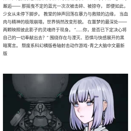
邂逅—— 那摇曳不定的蓝光一次次被击碎、被掠夺， 即便如此，
少女从未停下脚步。 教堂的钟声回荡在暴力与救赎的边缘， 当血
肉与精神的极限崩塌，世界悄然改变形貌。 在噩梦的最深处——
两颗映照彼此影子的灵魂终于现身。 “……你，是否已下定决心将
自己的一切奉献出去？” 围绕存在与湮灭、恐惧与快感展开的黑
暗寓言。 颓废系科幻横版卷轴射击动作游戏-青之大脑中文最新
版