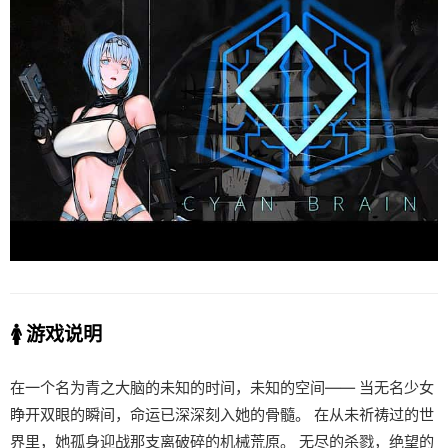
🚺 游戏说明
在一个名为青之大脑的未知的时间，未知的空间—— 当无名少女
睁开双眼的瞬间，命运已深深刻入她的骨髓。 在从未祈祷过的世
界里，她孤身迎战那支离破碎的机械荒原。 无尽的杀戮，绝望的