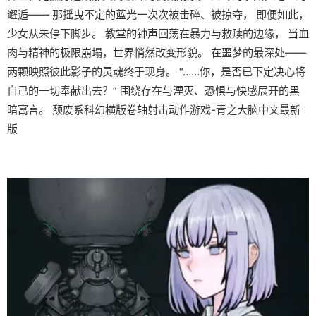
邂逅—— 那摇曳不定的蓝光一次次被击碎、被掠夺， 即便如此，
少女从未停下脚步。 教堂的钟声回荡在暴力与救赎的边缘， 当血
肉与精神的极限崩塌，世界悄然改变形貌。 在噩梦的最深处——
两颗映照彼此影子的灵魂终于现身。 “……你，是否已下定决心将
自己的一切奉献出去？” 围绕存在与湮灭、恐惧与快感展开的黑
暗寓言。 颓废系科幻横版卷轴射击动作游戏-青之大脑中文最新
版