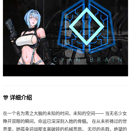
🎊 详细介绍
在一个名为青之大脑的未知的时间，未知的空间—— 当无名少女
睁开双眼的瞬间，命运已深深刻入她的骨髓。 在从未祈祷过的世
界里，她孤身迎战那支离破碎的机械荒原。 无尽的杀戮，绝望的