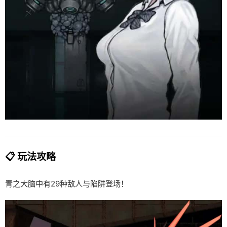
📋 玩法攻略
青之大脑中有29种敌人与陷阱登场！