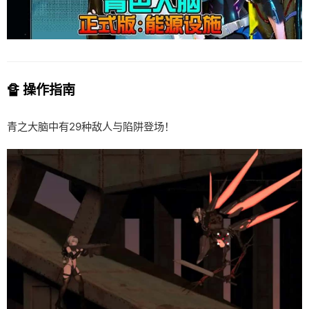
🔏 操作指南
青之大脑中有29种敌人与陷阱登场！