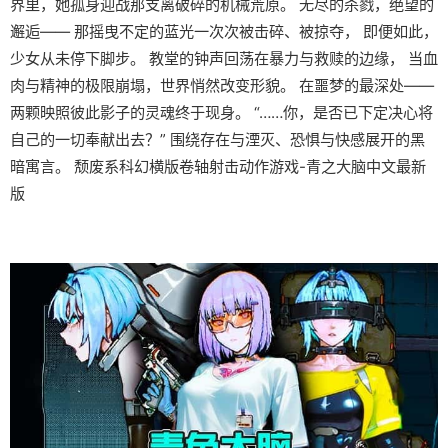
界里，她孤身迎战那支离破碎的机械荒原。 无尽的杀戮，绝望的
邂逅—— 那摇曳不定的蓝光一次次被击碎、被掠夺， 即便如此，
少女从未停下脚步。 教堂的钟声回荡在暴力与救赎的边缘， 当血
肉与精神的极限崩塌，世界悄然改变形貌。 在噩梦的最深处——
两颗映照彼此影子的灵魂终于现身。 “……你，是否已下定决心将
自己的一切奉献出去？” 围绕存在与湮灭、恐惧与快感展开的黑
暗寓言。 颓废系科幻横版卷轴射击动作游戏-青之大脑中文最新
版