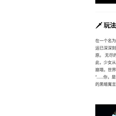
🗡️ 玩
在一个名为
运已深深刻
原。 无尽
此，少女从
崩塌，世界
“……你，
的黑暗寓言