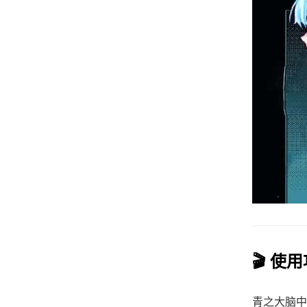
🎬 使
青之大脑中