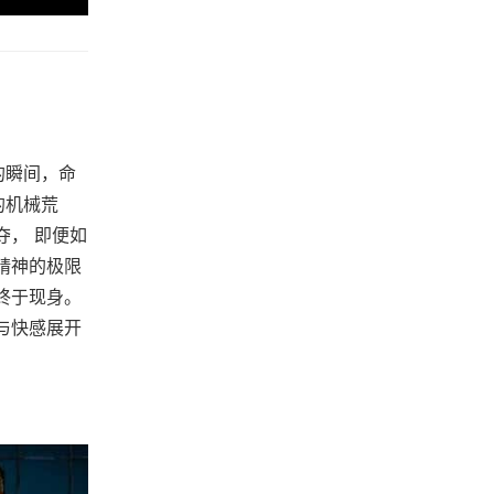
的瞬间，命
的机械荒
夺， 即便如
精神的极限
终于现身。
与快感展开