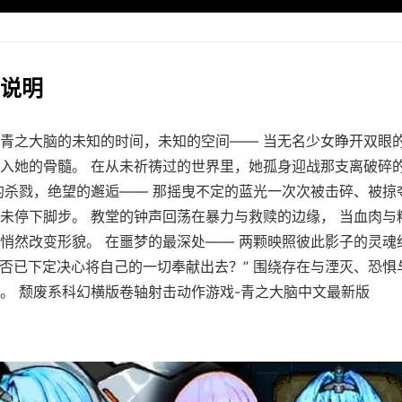
法说明
青之大脑的未知的时间，未知的空间—— 当无名少女睁开双眼
入她的骨髓。 在从未祈祷过的世界里，她孤身迎战那支离破碎
的杀戮，绝望的邂逅—— 那摇曳不定的蓝光一次次被击碎、被掠
未停下脚步。 教堂的钟声回荡在暴力与救赎的边缘， 当血肉与
悄然改变形貌。 在噩梦的最深处—— 两颗映照彼此影子的灵魂
是否已下定决心将自己的一切奉献出去？” 围绕存在与湮灭、恐惧
。 颓废系科幻横版卷轴射击动作游戏-青之大脑中文最新版